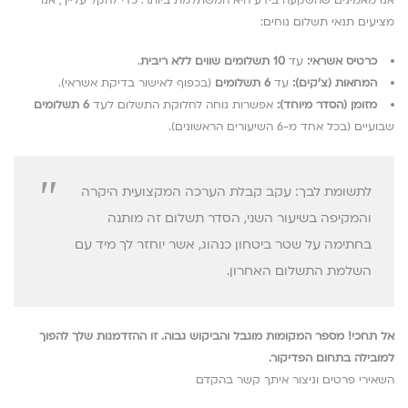
אנו מאמינים שהשקעה בידע היא המשתלמת ביותר. כדי להקל עלייך, אנו
מציעים תנאי תשלום נוחים:
כרטיס אשראי:
עד
10 תשלומים שווים ללא ריבית
.
המחאות (צ’קים):
עד
6 תשלומים
(בכפוף לאישור בדיקת אשראי).
מזומן (הסדר מיוחד):
אפשרות נוחה לחלוקת התשלום לעד
6 תשלומים
שבועיים (בכל אחד מ-6 השיעורים הראשונים).
לתשומת לבך: עקב קבלת הערכה המקצועית היקרה
והמקיפה בשיעור השני, הסדר תשלום זה מותנה
בחתימה על שטר ביטחון כנהוג, אשר יוחזר לך מיד עם
השלמת התשלום האחרון.
אל תחכי! מספר המקומות מוגבל והביקוש גבוה.
זו ההזדמנות שלך להפוך
למובילה בתחום הפדיקור.
השאירי פרטים וניצור איתך קשר בהקדם