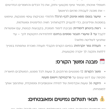
חשמלי ואיכותי, מכשיר שיוף מקצועי וחזק, את כל הכלים והחומרים הנדרשים
– את מוכנה לעבודה מהיום הראשון!
שיעור בונוס: ספא ופינוק לכף הרגל!
תלמדי טכניקות עיסוי מפנקות, שימוש
במסכות ופילינגים, כדי להעניק ללקוחותייך חוויה הוליסטית ומושלמת.
רשת ביטחון לימודית:
סביבת לימוד תומכת, בקבוצות קטנות, עם אפשרות
לקבל
עד 3 שיעורי תגבור נוספים בחינם
לתלמידות הזקוקות לכך – עד
שתגיעי לשליטה מלאה!
תעודת גמר יוקרתית:
בסיום הקורס תקבלי תעודה מוכרת שתפתח בפנייך
דלתות ותקנה לך יוקרה מקצועית.
מבנה ומשך הקורס:
משך הקורס:
12 מפגשים מרתקים, 3 שעות לכל מפגש, המשלבים תיאוריה
מקיפה עם דגש עצום על
פרקטיקה ויישום מעשי
.
היקף:
36 שעות אקדמיות של למידה אינטנסיבית וממוקדת, שתהפוך אותך
למומחית.
תנאי תשלום גמישים ומאובטחים: