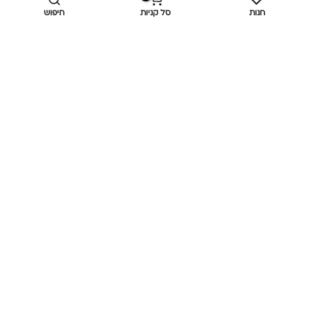
חנות
סל קניות
חיפוש
מידע נוסף
כביש ראשי,
כפר יאסיף 2490800
מעליא 2514000
osee.beauty.shop@gmail.com
058-7014084
,
052-6607090
Privacy Policy
© כל הזכויות שמורות
אוסי ביוטי
OC