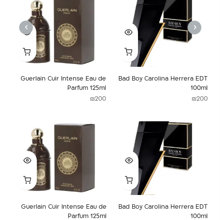
NEXT
PREVIOUS
de
Guerlain Cuir Intense Eau de
Bad Boy Carolina Herrera EDT
J
ml
Parfum 125ml
100ml
00
₪
200
₪
200
איכותי אך שווה
VIEW COLLECTIONS
עד 70%
Cinderella
הנחה
קולקציות מיוחדות
הצגה
Guerlain Cuir Intense Eau de
Bad Boy Carolina Herrera EDT
Parfum 125ml
100ml