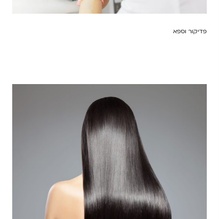
פדיקור וספא