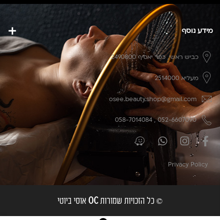
מידע נוסף
כביש ראשי,
כפר יאסיף 2490800
מעליא 2514000
osee.beauty.shop@gmail.com
058-7014084
,
052-6607090
Privacy Policy
© כל הזכויות שמורות
אוסי ביוטי
OC