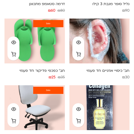
גליל סופר מגבת 3 קילו
דרמה סטאמפ מתכוונן
המחיר
המחיר
₪
60
₪
80
₪
90
המקורי
הנוכחי
היה:
Sale
הוא:
₪60.
₪80.
חב’ כיסויי אוזניים חד פעמי
חב’ כפכפי פדיקור חד פעמי
המחיר
המחיר
₪
25
₪
35
₪
30
המקורי
הנוכחי
היה:
Sale
הוא:
₪25.
₪35.