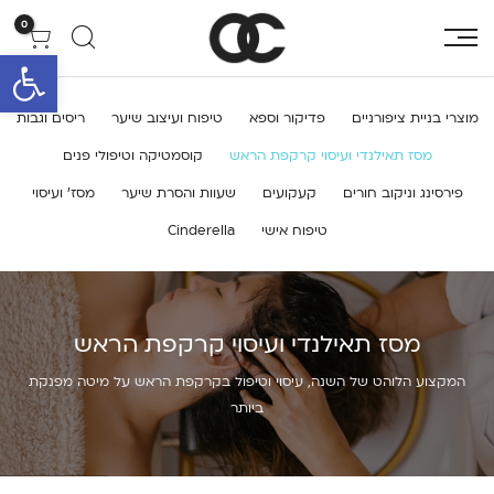
0
פתח סרגל 
מוצרי בניית ציפורניים
פדיקור וספא
טיפוח ועיצוב שיער
ריסים וגבות
מסז תאילנדי ועיסוי קרקפת הראש
קוסמטיקה וטיפולי פנים
פירסינג וניקוב חורים
קעקועים
שעוות והסרת שיער
מסז’ ועיסוי
טיפוח אישי
Cinderella
מסז תאילנדי ועיסוי קרקפת הראש
המקצוע הלוהט של השנה, עיסוי וטיפול בקרקפת הראש על מיטה מפנקת
ביותר