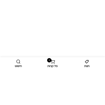
0
חנות
סל קניות
חיפוש
מידע נוסף
כביש ראשי,
כפר יאסיף 2490800
מעליא 2514000