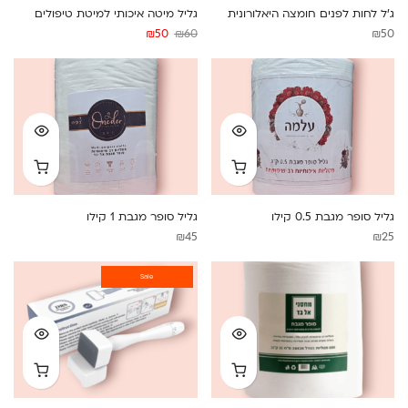
ג’ל לחות לפנים חומצה היאלורונית
גליל מיטה איכותי למיטת טיפולים
המחיר
המחיר
₪
50
₪
60
₪
50
המקורי
הנוכחי
היה:
הוא:
₪50.
₪60.
גליל סופר מגבת 0.5 קילו
גליל סופר מגבת 1 קילו
₪
45
₪
25
Sale