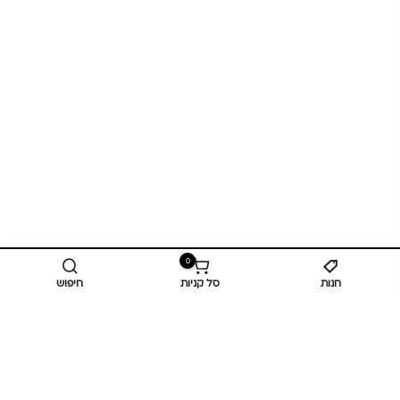
0
חנות
סל קניות
חיפוש
מידע נוסף
כביש ראשי,
כפר יאסיף 2490800
מעליא 2514000