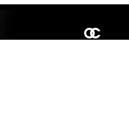
כביש ראשי,
כפר יאסיף 2490800
מעליא 2514000
osee.beauty.shop@gmail.com
058-7014084
,
052-6607090