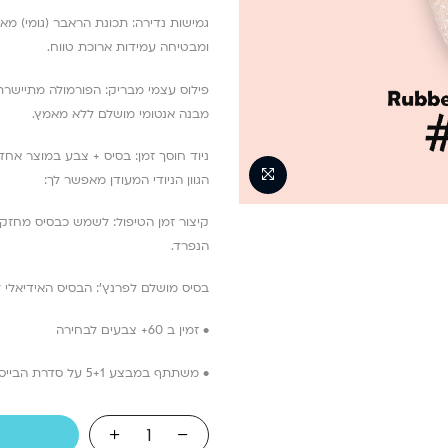
גמישות נדירה: תכונת הראבר (גומי) מ
ומבטיחה עמידות ארוכת טווח.
פילוס עצמי מבריק: הפורמולה מתיישר
מבנה אנטומי מושלם ללא מאמץ.
ניוד חוסך זמן: בסיס + צבע במוצר אחד
הגוון הניודי המעודן מאפשר לך:
קיצור זמן הטיפול: לשמש כבסיס מחזק
הנפרד.
בסיס מושלם לפרנץ’: הבסיס האידיאלי ל
• זמין ב 60+ צבעים לבחירה
• משתתף במבצע 5+1 על סדרת הבייסים והטופים של סינדרלה