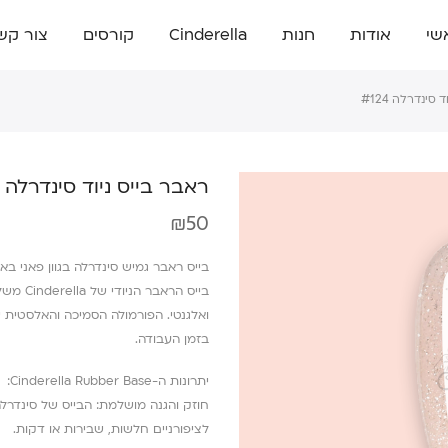
שי
אודות
חנות
Cinderella
קורסים
צור קש
סינדרלה #124
ראבר בייס ניוד סינדרלה #124
₪
50
בייס ראבר גמיש סינדרלה בגוון פאני באנ
בייס הר
ואלגנטי. הפורמולה הסמיכה והאלסטית של
בזמן העבודה.
יתרונות ה-Cinderella Rubber Base:
חוזק והגנה מושלמת: הבייס של סינדרל
לציפורניים חלשות, שבירות או דקות.