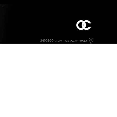
כביש ראשי,
כפר יאסיף 2490800
מעליא 2514000
osee.beauty.shop@gmail.com
058-7014084
,
052-6607090