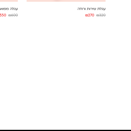
עגלת שירות ורודה
עגלה מפואר
550
₪
600
₪
270
₪
320