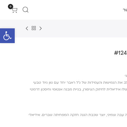
0
ר
פתח סרגל 
י
אבר הניודי של Cinderella משלב את הגמישות והעמידות של ג’ל ראבר יחד עם גוון ניוד טבעי
ו אידיאלית לחיזוק הציפורן, בניית מבנה אנטומי וחיסכון דרמטי
ה עבה וצמיגי, יוצר שכבת הגנה חזקה המפחיתה שברים. אידיאלי