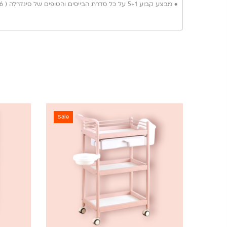
• מבצע קבוע 5+1 על כל סדרת הבייסים והטופים של סינדרלה ( 6 יח’ ב 250 ש”ח במקום 300 )
Sale