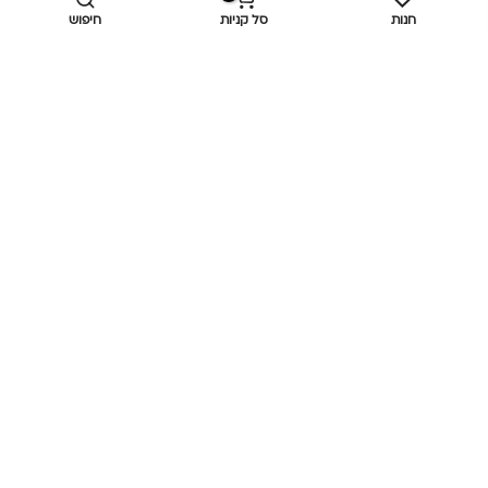
חנות
סל קניות
חיפוש
מידע נוסף
כביש ראשי,
כפר יאסיף 2490800
מעליא 2514000
osee.beauty.shop@gmail.com
058-7014084
,
052-6607090
Privacy Policy
© כל הזכויות שמורות
אוסי ביוטי
OC