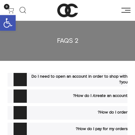
0
פתח סרגל 
FAQS 2
Do I need to open an account in order to shop with
you?
How do I /create an account?
How do I order?
How do I pay for my orders?