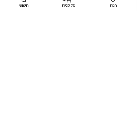
חנות
סל קניות
חיפוש
מידע נוסף
כביש ראשי,
כפר יאסיף 2490800
מעליא 2514000
osee.beauty.shop@gmail.com
058-7014084
,
052-6607090
Privacy Policy
© כל הזכויות שמורות
אוסי ביוטי
OC