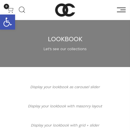
0
פתח סרגל 
LOOKBOOK
Let's see our collections
Display your lookbook as carousel slider
Display your lookbook with masonry layout
Display your lookbook with grid + slider