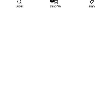
0
חנות
סל קניות
חיפוש
מידע נוסף
כביש ראשי,
כפר יאסיף 2490800
מעליא 2514000
osee.beauty.shop@gmail.com
058-7014084
,
052-6607090
Privacy Policy
© כל הזכויות שמורות
אוסי ביוטי
OC