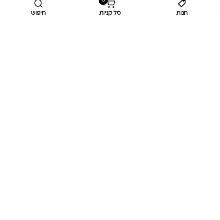
0
חנות
סל קניות
חיפוש
מידע נוסף
כביש ראשי,
כפר יאסיף 2490800
מעליא 2514000
osee.beauty.shop@gmail.com
058-7014084
,
052-6607090
Privacy Policy
© כל הזכויות שמורות
אוסי ביוטי
OC