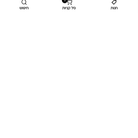
0
חנות
סל קניות
חיפוש
מידע נוסף
כביש ראשי,
כפר יאסיף 2490800
מעליא 2514000
osee.beauty.shop@gmail.com
058-7014084
,
052-6607090
Privacy Policy
© כל הזכויות שמורות
אוסי ביוטי
OC