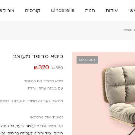
שי
אודות
חנות
Cinderella
קורסים
צור קש
 מעוצב
כיסא מרופד מעוצב
SOLD OUT
₪
320
₪
380
כיסא מרופד נוח במיוחד
עם בוכנה עולה ויורדת
מתאים לעבודה משרדית ועבודה במכוני י
זמינות:
אזל מהמלאי
קטגוריות:
טיפוח ועיצוב שיער
,
כל המוצר
חורים
,
ציוד וריהוט לעבודה בריסים וגבו