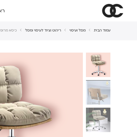
רא
עמוד הבית
מסז' ועיסוי
ריהוט וציוד לעיסוי ומסז'
כיסא מרופד