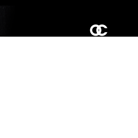
כביש ראשי,
כפר יאסיף 2490800
מעליא 2514000
osee.beauty.shop@gmail.com
058-7014084
,
052-6607090