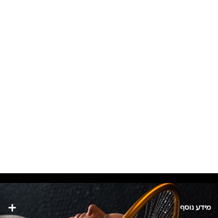
היה:
הוא:
₪270.
₪320.
מידע נוסף