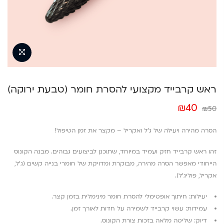
ראש קרבייד מקצועי להסרת חומר (טבעת ירוקה)
המחיר
המחיר
₪
40
₪
50
המקורי
הנוכחי
היה:
הוא:
הסרה מהירה ויעילה של ג’ל ואקריל – מקצר את זמן הטיפול!
₪40.
₪50.
זהו ראש קרבייד חזק ועמיד במיוחד, שתוכנן לביצועים גבוהים. מבנה הקונוס
הייחודי מאפשר הסרה מהירה, מבוקרת ומדויקת של חומרי בנייה קשים (ג’ל,
אקריל, פוליג’ל).
יעילות: חיתוך אופטימלי להסרת חומר מינימלית בזמן קצר.
עמידות: עשוי קרבייד לשמירה על חדות לאורך זמן.
דיוק: שליטה מלאה בזכות צורת הקונוס.