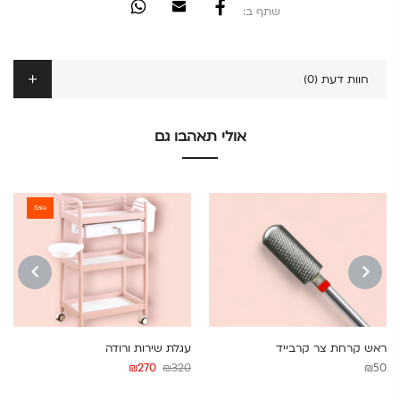
שתף ב:
חוות דעת (0)
אולי תאהבו גם
Sale
NEXT
PREVIOUS
ראש קרחת צר קרבייד
עגלת שירות ורודה
המחיר
המחיר
₪
270
₪
320
₪
50
המקורי
הנוכחי