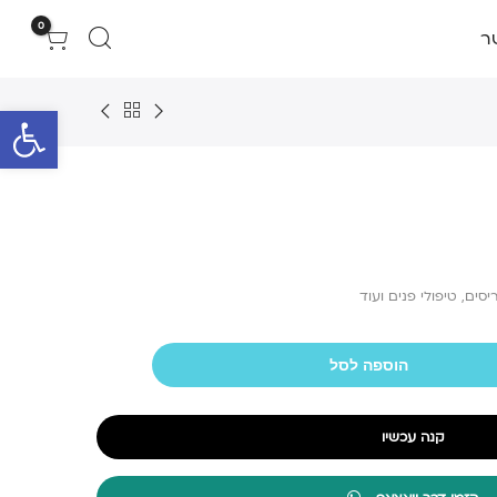
0
ר
פתח סרגל 
סים, טיפולי פנים ועוד
הוספה לסל
קנה עכשיו