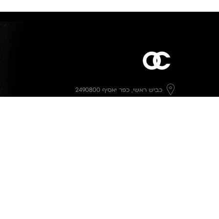
כביש ראשי,
כפר יאסיף 2490800
מעליא 2514000
osee.beauty.shop@gmail.com
058-7014084
,
052-6607090