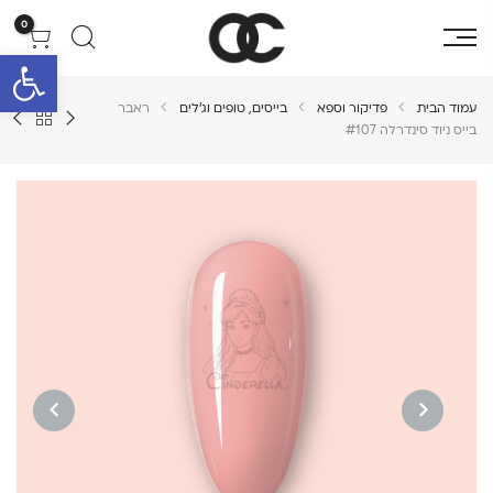
0
פתח סרגל 
עמוד הבית
פדיקור וספא
בייסים, טופים וג'לים
ראבר
בייס ניוד סינדרלה #107
NEXT
PREVIOUS