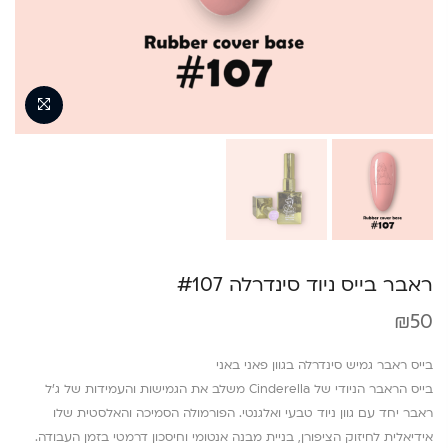
ראבר בייס ניוד סינדרלה #107
₪
50
בייס ראבר גמיש סינדרלה בגוון פאני באני
בייס הראבר הניודי של Cinderella משלב את הגמישות והעמידות של ג’ל
ראבר יחד עם גוון ניוד טבעי ואלגנטי. הפורמולה הסמיכה והאלסטית שלו
אידיאלית לחיזוק הציפורן, בניית מבנה אנטומי וחיסכון דרמטי בזמן העבודה.