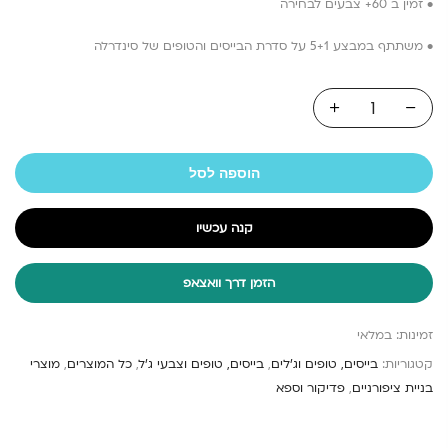
• זמין ב 60+ צבעים לבחירה
• משתתף במבצע 5+1 על סדרת הבייסים והטופים של סינדרלה
הוספה לסל
קנה עכשיו
הזמן דרך וואצאפ
זמינות:
במלאי
קטגוריות:
בייסים, טופים וג'לים
,
בייסים, טופים וצבעי ג'ל
,
כל המוצרים
,
מוצרי
בניית ציפורניים
,
פדיקור וספא