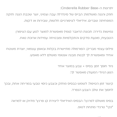
יתרונות ה-Cinderella Rubber Base:
חוזק והגנה מושלמת: הבייס של סינדרלה עבה וצמיגי, יוצר שכבת הגנה חזקה
המפחיתה שברים. אידיאלי לציפורניים חלשות, שבירות או דקות.
גמישות נדירה: תכונת הראבר (גומי) מאפשרת למוצר לנוע עם הציפורן
הטבעית, מונעת סדקים והתקלפויות ומבטיחה עמידות ארוכת טווח.
פילוס עצמי מבריק: הפורמולה מתיישרת בקלות ובאופן עצמאי, יוצרת משטח
אחיד ומאפשרת לך לבנות מבנה אנטומי מושלם ללא מאמץ.
ניוד חוסך זמן: בסיס + צבע במוצר אחד
הגוון הניודי המעודן מאפשר לך:
קיצור זמן הטיפול: לשמש כבסיס מחזק וכצבע כיסוי טבעי במריחה אחת, ובכך
לחסוך את שלב הצבע הנפרד.
בסיס מושלם לפרנץ’: הבסיס האידיאלי ליצירת קו פרנץ’ מדויק או למראה
“נקי” טרנדי מתחת לטופ.