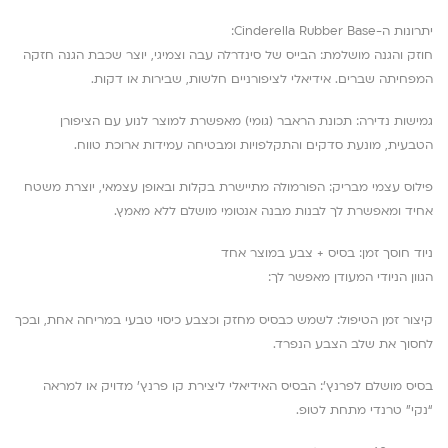
יתרונות ה-Cinderella Rubber Base:
חוזק והגנה מושלמת: הבייס של סינדרלה עבה וצמיגי, יוצר שכבת הגנה חזקה
המפחיתה שברים. אידיאלי לציפורניים חלשות, שבירות או דקות.
גמישות נדירה: תכונת הראבר (גומי) מאפשרת למוצר לנוע עם הציפורן
הטבעית, מונעת סדקים והתקלפויות ומבטיחה עמידות ארוכת טווח.
פילוס עצמי מבריק: הפורמולה מתיישרת בקלות ובאופן עצמאי, יוצרת משטח
אחיד ומאפשרת לך לבנות מבנה אנטומי מושלם ללא מאמץ.
ניוד חוסך זמן: בסיס + צבע במוצר אחד
הגוון הניודי המעודן מאפשר לך:
קיצור זמן הטיפול: לשמש כבסיס מחזק וכצבע כיסוי טבעי במריחה אחת, ובכך
לחסוך את שלב הצבע הנפרד.
בסיס מושלם לפרנץ’: הבסיס האידיאלי ליצירת קו פרנץ’ מדויק או למראה
“נקי” טרנדי מתחת לטופ.