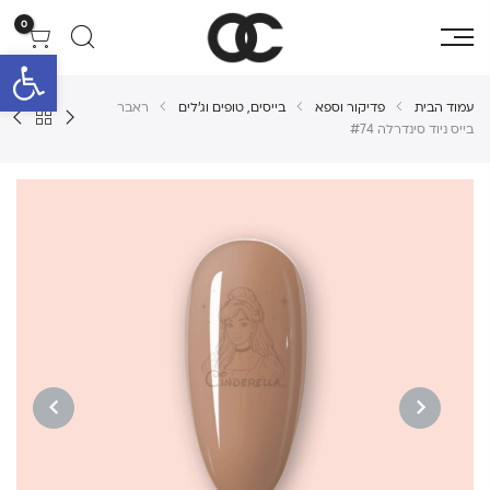
0
פתח סרגל 
עמוד הבית
פדיקור וספא
בייסים, טופים וג'לים
ראבר
בייס ניוד סינדרלה #74
NEXT
PREVIOUS