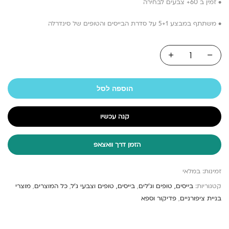
• זמין ב 60+ צבעים לבחירה
• משתתף במבצע 5+1 על סדרת הבייסים והטופים של סינדרלה
הוספה לסל
קנה עכשיו
הזמן דרך וואצאפ
זמינות:
במלאי
קטגוריות:
בייסים, טופים וג'לים
,
בייסים, טופים וצבעי ג'ל
,
כל המוצרים
,
מוצרי
בניית ציפורניים
,
פדיקור וספא