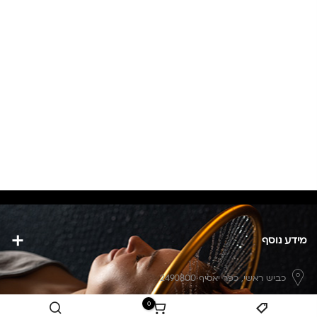
מידע נוסף
כביש ראשי,
כפר יאסיף 2490800
0
מעליא 2514000