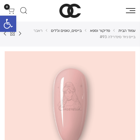
0
פתח סרגל 
עמוד הבית
פדיקור וספא
בייסים, טופים וג'לים
ראבר
בייס ניוד סינדרלה #93