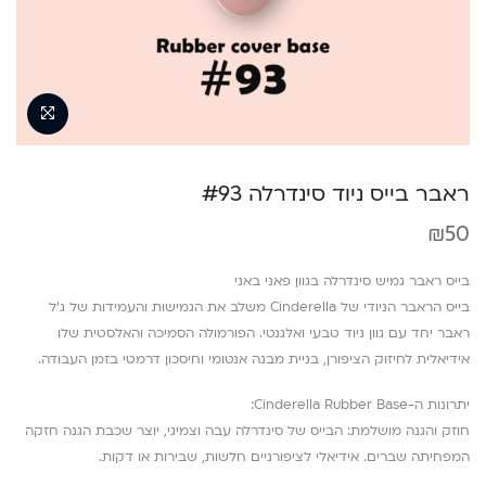
ראבר בייס ניוד סינדרלה #93
₪
50
בייס ראבר גמיש סינדרלה בגוון פאני באני
בייס הראבר הניודי של Cinderella משלב את הגמישות והעמידות של ג’ל
ראבר יחד עם גוון ניוד טבעי ואלגנטי. הפורמולה הסמיכה והאלסטית שלו
אידיאלית לחיזוק הציפורן, בניית מבנה אנטומי וחיסכון דרמטי בזמן העבודה.
יתרונות ה-Cinderella Rubber Base:
חוזק והגנה מושלמת: הבייס של סינדרלה עבה וצמיגי, יוצר שכבת הגנה חזקה
המפחיתה שברים. אידיאלי לציפורניים חלשות, שבירות או דקות.