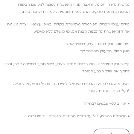
גמישות נדירה: תכונת הראבר (גומי) מאפשרת למוצר לנוע עם הציפורן
הטבעית, מונעת סדקים והתקלפויות ומבטיחה עמידות ארוכת טווח.
פילוס עצמי מבריק: הפורמולה מתיישרת בקלות ובאופן עצמאי, יוצרת משטח
אחיד ומאפשרת לך לבנות מבנה אנטומי מושלם ללא מאמץ.
ניוד חוסך זמן: בסיס + צבע במוצר אחד
הגוון הניודי המעודן מאפשר לך:
קיצור זמן הטיפול: לשמש כבסיס מחזק וכצבע כיסוי טבעי במריחה אחת, ובכך
לחסוך את שלב הצבע הנפרד.
בסיס מושלם לפרנץ’: הבסיס האידיאלי ליצירת קו פרנץ’ מדויק או למראה
“נקי” טרנדי מתחת לטופ.
• זמין ב 60+ צבעים לבחירה
• משתתף במבצע 5+1 על סדרת הבייסים והטופים של סינדרלה