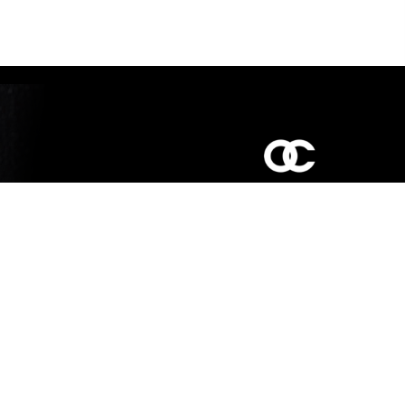
כביש ראשי,
כפר יאסיף 2490800
מעליא 2514000
osee.beauty.shop@gmail.com
058-7014084
,
052-6607090