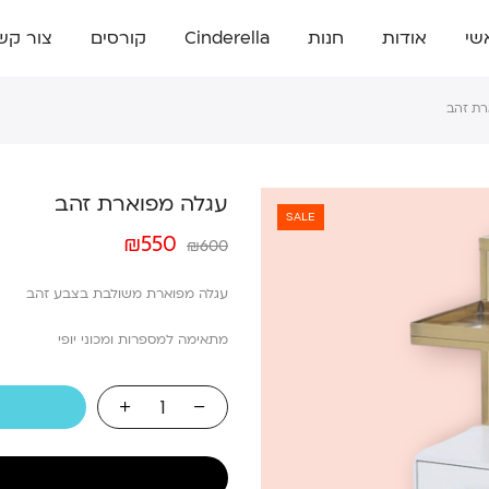
שי
אודות
חנות
Cinderella
קורסים
צור קש
רת זהב
עגלה מפוארת זהב
SALE
₪
550
₪
600
עגלה מפוארת משולבת בצבע זהב
מתאימה למספרות ומכוני יופי