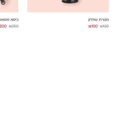
מנורת שולחן
כיסא מפואר
200
₪
250
₪
100
₪
120