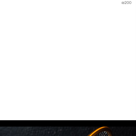
₪
200