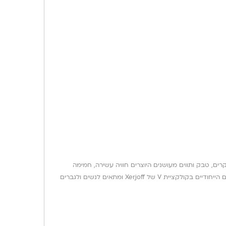
ים יקרים, טבק ותווים מעושנים היוצרים חוויה עשירה, חמימה
וממכרת. זהו ניחוח בעל נוכחות גבוהה ועמידות מרשימה, המתפתח לאורך היום ומעניק תחושת יוקרה, ביטחון ואלגנטיות. Laylati נחשב לאחד הבשמים הייחודיים בקולקציית V של Xerjoff ומתאים לנשים ולגברים