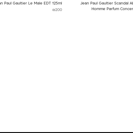
n Paul Gaultier Le Male EDT 125ml
Jean Paul Gaultier Scandal A
Homme Parfum Concen
₪
200