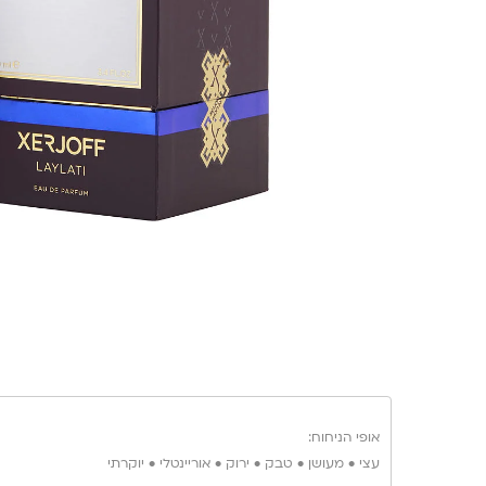
אופי הניחוח:
עצי • מעושן • טבק • ירוק • אוריינטלי • יוקרתי