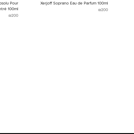
bsolu Pour
Xerjoff Soprano Eau de Parfum 100ml
tré 100ml
₪
200
₪
200