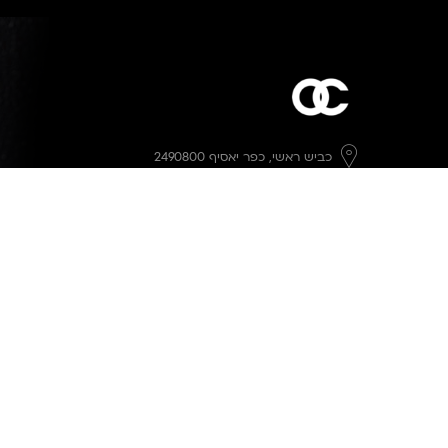
כביש ראשי,
כפר יאסיף 2490800
מעליא 2514000
osee.beauty.shop@gmail.com
058-7014084
,
052-6607090