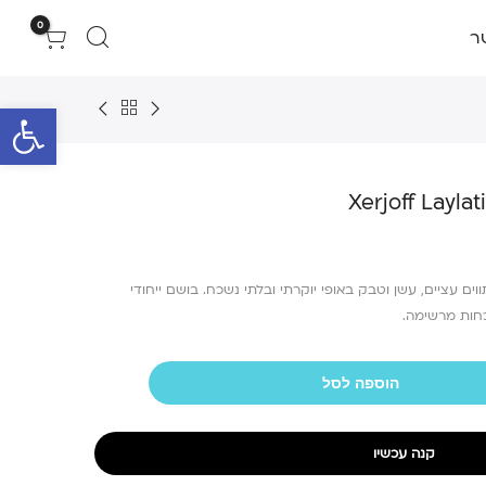
0
ר
פתח סרגל 
Xerjoff Layla
ים עציים, עשן וטבק באופי יוקרתי ובלתי נשכח. בושם ייחודי
כחות מרשימה.
הוספה לסל
קנה עכשיו