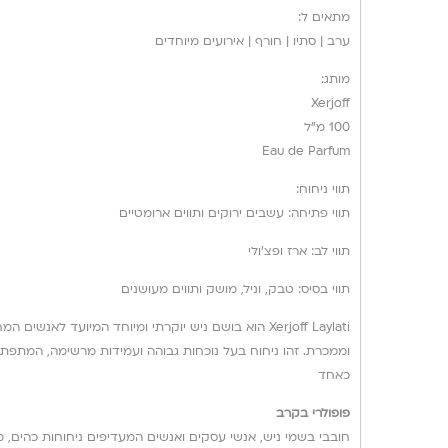
מתאים ל:
ערב | סתיו | חורף | אירועים מיוחדים
מותג:
Xerjoff
100 מ”ל
Eau de Parfum
תווי ניחוח:
תווי פתיחה: עשבים ירוקים ותווים ארומטיים
תווי לב: ארז ופצ’ולי
תווי בסיס: טבק, וניל, מושק ותווים מעושנים
Xerjoff Laylati הוא בושם ניש יוקרתי ומיוחד המיועד 
כאחד
פופולרי בקרב
חובבי בשמי ניש, אנשי עסקים ואנשים המעדיפים ניחוחות כהים, מסת