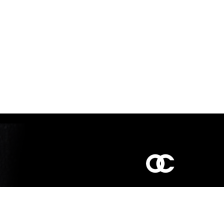
כביש ראשי,
כפר יאסיף 2490800
מעליא 2514000