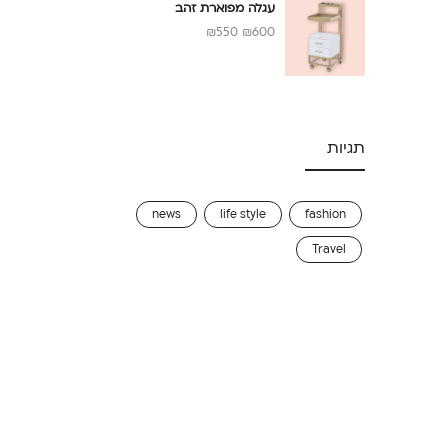
עגלה מפוארת זהב
₪
550
₪
600
תגיות
news
life style
fashion
Travel