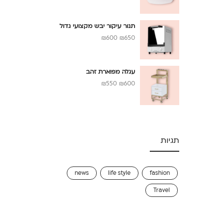
תנור עיקור יבש מקצועי גדול
₪
600
₪
650
עגלה מפוארת זהב
₪
550
₪
600
תגיות
news
life style
fashion
Travel