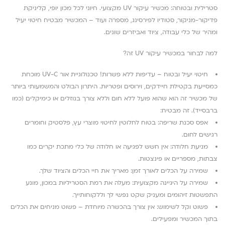
סטרילית ובטוחה: מכשיר עיקור UV מקצועי. חיוני לכל מכון יופי, קליניקת
פדיקור-מניקור, סטודיו לפירסינג, מספרה ועוד – המכשיר מבטיח חיטוי יעיל
ומהיר של כלי עבודה, ציוד ואביזרים שונים.
למה לבחור במכשיר עיקור UV זה?
חיטוי יעיל ובטוח – עדיפות ללא פשרות! טכנולוגיית אור UV-C מוכחת
כמסייעת בקטילת חיידקים, וירוסים ופטריות. היתרון הבולט והמשמעותי ביותר
של מכשיר זה הוא שהוא פועל ללא חום וללא צורך בנוזלים או כימיקלים (כמו
ברבסייד). זה מבטיח:
אפס סכנת שריפה: בטוח לחלוטין לחיטוי מוצרי עץ, פלסטיק וחומרים
רגישים לחום.
מניעת חלודה: אין חשש לפגיעה או חלודה של כלי מתכת יקרים כמו
צבתות, מספריים או פינצטות.
שמירה על הכלים לאורך זמן: מאריך את חיי הכלים והציוד שלך.
שמירה על היגיינה מקצועית: מעלה את רמת הסטריליות במכון, מונע
התפשטות זיהומים ומעניק שקט נפשי לך וללקוחותייך.
פשוט וקל לשימוש: אין צורך בהכשרה מיוחדת – פשוט מניחים את הכלים
בתוך המכשיר ומפעילים.