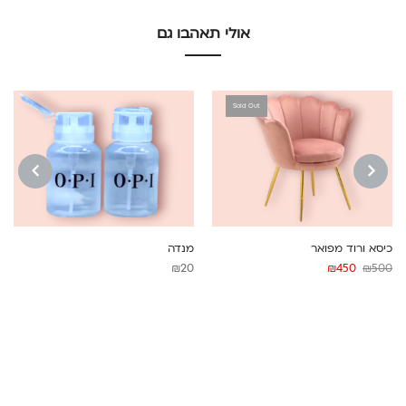
אולי תאהבו גם
Sold Out
NEXT
PREVIOUS
כיסא ורוד מפואר
מנדה
המחיר
המחיר
₪
20
₪
450
₪
500
המקורי
הנוכחי
היה:
הוא:
₪450.
₪500.