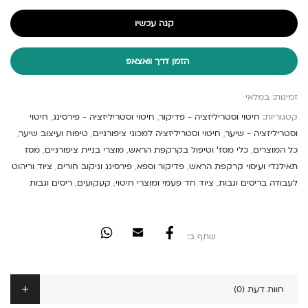
קנה עכשיו
הזמן דרך וואצאפ
זמינות:
במלאי
קטגוריות:
חיטוי וסטריליזציה - פדיקור
,
חיטוי וסטריליזציה - פירסינג
,
חיטוי
וסטריליזציה - שיער
,
חיטוי וסטריליזציה למכוני ציפורניים
,
טיפוח ועיצוב שיער
,
כל המוצרים
,
כלי מסז' וטיפול בקרקפת הראש
,
מוצרי בניית ציפורניים
,
מסז
תאילנדי ועיסוי קרקפת הראש
,
פדיקור וספא
,
פירסינג וניקוב חורים
,
ציוד וריהוט
לעבודה בריסים וגבות
,
ציוד חד פעמי ומוצרי חיטוי
,
קעקועים
,
ריסים וגבות
שתף ב:
חוות דעת (0)