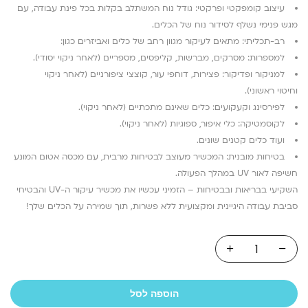
עיצוב קומפקטי ופרקטי: גודל נוח המשתלב בקלות בכל פינת עבודה, עם
מגש פנימי נשלף לסידור נוח של הכלים.
רב-תכליתי: מתאים לעיקור מגוון רחב של כלים ואביזרים כגון:
למספרות: מסרקים, מברשות, קליפסים, מספריים (לאחר ניקוי יסודי).
למניקור ופדיקור: פצירות, דוחפי עור, קוצצי ציפורניים (לאחר ניקוי
וחיטוי ראשוני).
לפירסינג וקעקועים: כלים שאינם מתכתיים (לאחר ניקוי).
לקוסמטיקה: כלי איפור, ספוגיות (לאחר ניקוי).
ועוד כלים קטנים שונים.
בטיחות מובנית: המכשיר מעוצב לבטיחות מרבית, עם מכסה אטום המונע
חשיפה לאור UV במהלך הפעולה.
השקיעי בבריאות ובבטיחות – הזמיני עכשיו את מכשיר עיקור ה-UV והבטיחי
סביבת עבודה היגיינית ומקצועית ללא פשרות, תוך שמירה על הכלים שלך!
הוספה לסל