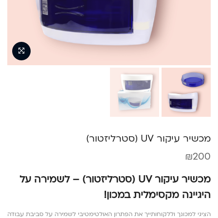
מכשיר עיקור UV (סטרליזטור)
₪
200
מכשיר עיקור UV (סטרליזטור) – לשמירה על
היגיינה מקסימלית במכון!
הציגי למכונך וללקוחותייך את הפתרון האולטימטיבי לשמירה על סביבת עבודה