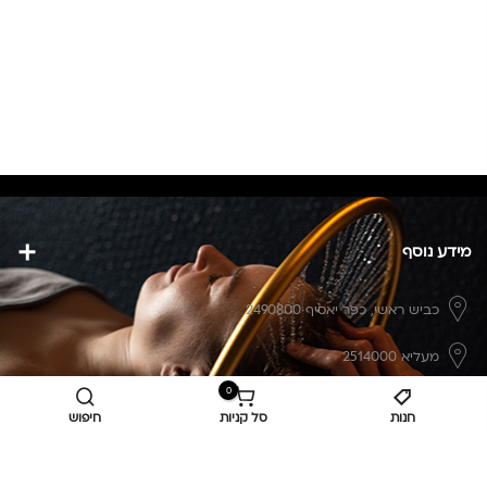
מידע נוסף
כביש ראשי,
כפר יאסיף 2490800
מעליא 2514000
0
osee.beauty.shop@gmail.com
חנות
סל קניות
חיפוש
058-7014084
,
052-6607090