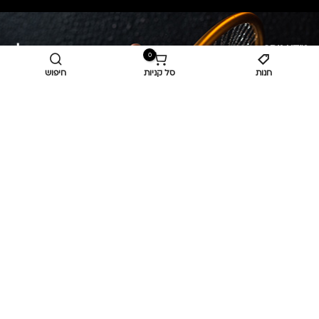
מידע נוסף
0
חנות
סל קניות
חיפוש
כביש ראשי,
כפר יאסיף 2490800
מעליא 2514000
osee.beauty.shop@gmail.com
058-7014084
,
052-6607090
Privacy Policy
© כל הזכויות שמורות
אוסי ביוטי
OC