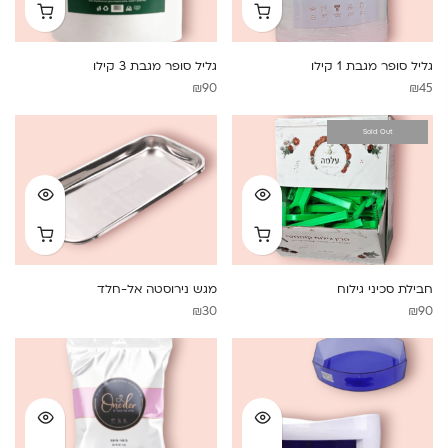
גליל סופר מגבת 1 קילו
גליל סופר מגבת 3 קילו
₪
90
₪
45
Sold Out
חבילת סכיני גילוח
מגש נירוסטה אל-חלד
₪
30
₪
90