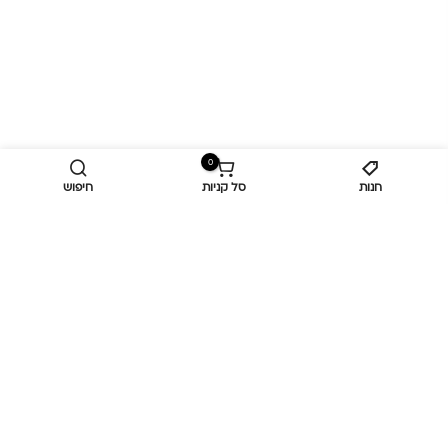
0
חנות
סל קניות
חיפוש
מידע נוסף
כביש ראשי,
כפר יאסיף 2490800
מעליא 2514000
osee.beauty.shop@gmail.com