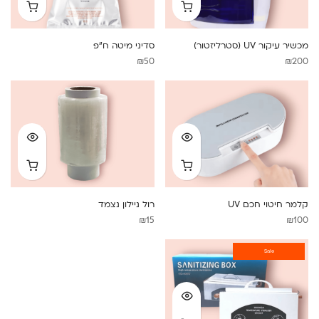
מכשיר עיקור UV (סטרליזטור)
סדיני מיטה ח”פ
₪
50
₪
200
קלמר חיטוי חכם UV
רול ניילון נצמד
₪
15
₪
100
Sale