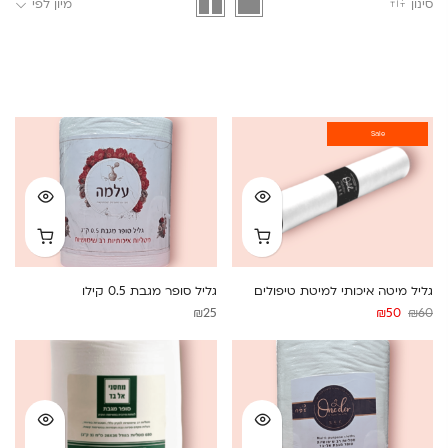
סינון
מיון לפי
Sale
גליל מיטה איכותי למיטת טיפולים
גליל סופר מגבת 0.5 קילו
המחיר
המחיר
₪
25
₪
50
₪
60
המקורי
הנוכחי
היה:
הוא:
₪50.
₪60.