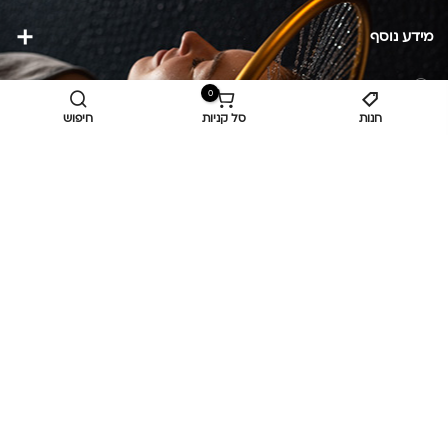
מידע נוסף
כביש ראשי,
כפר יאסיף 2490800
0
חנות
סל קניות
חיפוש
מעליא 2514000
osee.beauty.shop@gmail.com
058-7014084
,
052-6607090
Privacy Policy
© כל הזכויות שמורות
אוסי ביוטי
OC