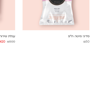
סדיני מיטה ח”פ
עגלת שירות 
420
₪
500
₪
50