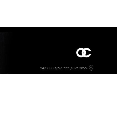
כביש ראשי,
כפר יאסיף 2490800
מעליא 2514000
osee.beauty.shop@gmail.com
058-7014084
,
052-6607090