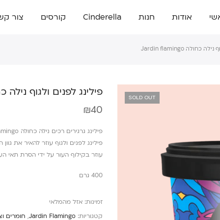
שי
אודות
חנות
Cinderella
קורסים
צור קש
כחולה Jardin flamingo
פילינג לפנים ולגוף נילה כחולה lamingo
SOLD OUT
₪
40
פילינג גרגירים רכים נילה כחולה Jardin Flamingo
פילינג לפנים ולגוף עוזר להאיר את גוון 
עוזר בקילוף העור על ידי הסרת תאי ה
400 גרם
זמינות:
אזל מהמלאי
קטגוריות:
Jardin Flamingo
,
חומרים וצ