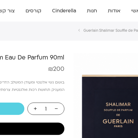
שי
אודות
חנות
Cinderella
קורסים
צור קש
Guerlain Shalimar Souffle de 
um Eau De Parfum 90ml
₪
200
בושם נשי אלגנטי ומעודן המשלב הדרים רע
המעניק תחושת רכות ואלגנטיות צרפתי