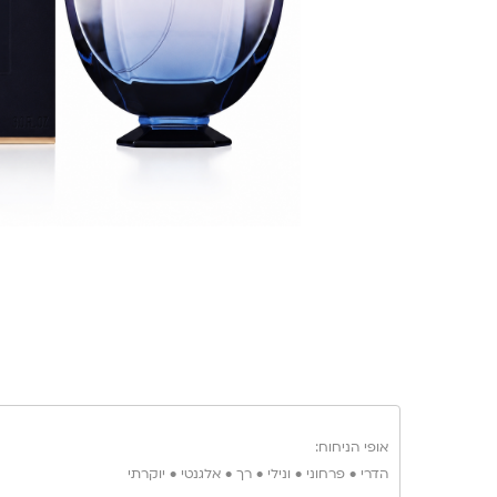
אופי הניחוח:
הדרי • פרחוני • ונילי • רך • אלגנטי • יוקרתי