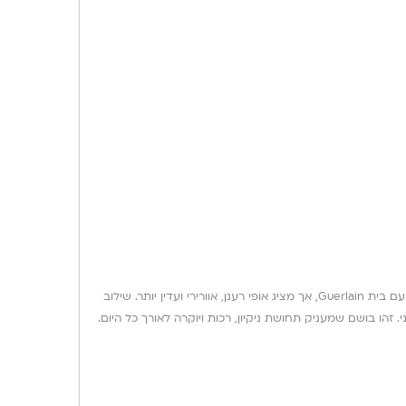
Guerlain Shalimar Souffle de Parfum הוא פרשנות מודרנית, קלילה וזוהרת לבושם האגדי Shalimar. הניחוח שומר על האלגנטיות והיוקרה המזוהות עם בית Guerlain, אך מציג אופי רענן, אוורירי ועדין יותר. שילוב
זהו בושם שמעניק תחושת ניקיון, רכות ויוקרה לאורך כל היום.