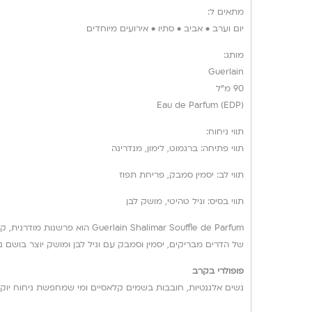
מתאים ל:
יום וערב • אביב • סתיו • אירועים מיוחדים
מותג:
Guerlain
90 מ”ל
Eau de Parfum (EDP)
תווי ניחוח:
תווי פתיחה: ברגמוט, לימון, מנדרינה
תווי לב: יסמין סמבק, פריחת תפוז
תווי בסיס: וניל טהיטי, מושק לבן
של הדרים מבריקים, יסמין וסמבק עם וניל לבן ומושק יוצר בושם נ
פופולרי בקרב
נשים אלגנטיות, חובבות בשמים קלאסיים ומי שמחפשת ניחוח יוקרת