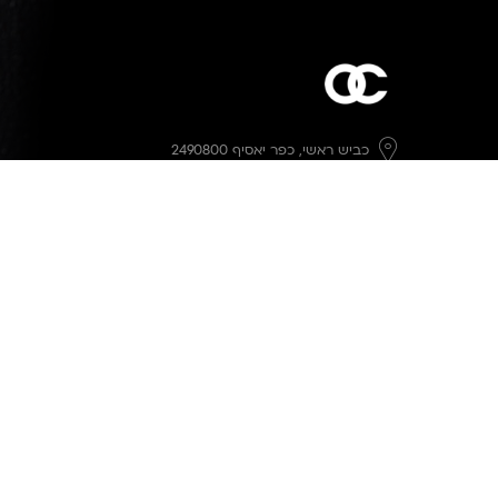
כביש ראשי,
כפר יאסיף 2490800
מעליא 2514000
osee.beauty.shop@gmail.com
058-7014084
,
052-6607090