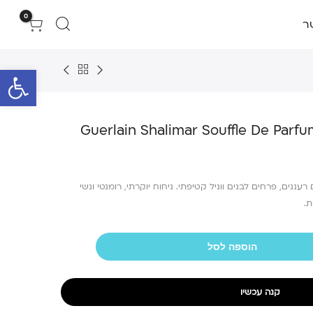
0
ר
פתח סרגל 
Guerlain Shalimar Souffle De Parf
ננים, פרחים לבנים ווניל קטיפתי. ניחוח יוקרתי, רומנטי ונשי
ת.
הוספה לסל
קנה עכשיו