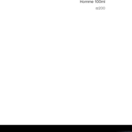
Homme 100ml
₪
200