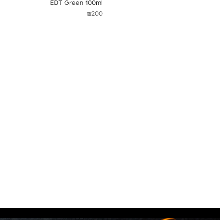
EDT Green 100ml
₪
200