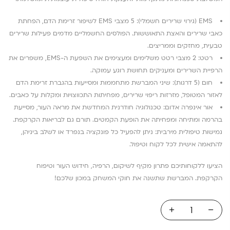
EMS (גירוי שרירים חשמלי): 5 מצבי EMS לשיפור זרימת הדם, הפחתת
כאבי שרירים והאצת התאוששות. הפולסים החשמליים מדמים פעילות שרירים
טבעית, מחזקים וממריצים.
רטט: 2 מצבי רטט משלימים ומעצימים את השפעת ה-EMS, משפרים את
הרפיית השרירים ומעניקים תחושת רוגע עמוקה.
חום (5 דרגות): שיני המברשת מתחממות ומסייעות בהגברת זרימת הדם
לאזור המטופל, מזרזות ריפוי שרירים, מפחיתות התכווצויות ומקלות על כאבים.
אור אינפרה אדום: טכנולוגיה חודרנית המחדשת את מראה העור, מסייעת
בהרמה ומתיחה ומפחיתה את הופעת הקמטים. תורם גם לבריאות הקרקפת.
גמישות טיפולית מירבית: ניתן להפעיל כל פונקציה בנפרד או לשלב ביניהן,
להתאמה אישית לכל לקוח וטיפול.
הציעו ללקוחותיכם פתרון מקיף לשיקום, הרפיה, חידוש העור וטיפוח
הקרקפת. המברשת שתשנה את חוקי המשחק במכון שלכם!