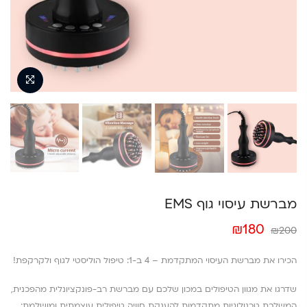
מברשת עיסוי גוף EMS
המחיר
המחיר
₪
180
₪
200
המקורי
הנוכחי
היה:
הוא:
הכירו את מברשת העיסוי המתקדמת – 4 ב-1: טיפול הוליסטי לגוף ולקרקפת!
₪180.
₪200.
שדרגו את מגוון הטיפולים במכון שלכם עם מברשת רב-פונקציונלית מהפכנית,
המשלבת טכנולוגיות מתקדמות להענקת חוויה טיפולית עוצמתית ומושלמת: