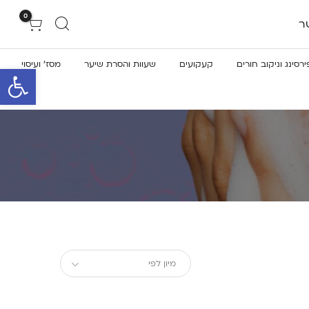
0
ר
ירסינג וניקוב חורים
קעקועים
שעוות והסרת שיער
מסז’ ועיסוי
פתח סרגל 
מיון לפי