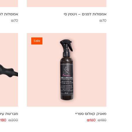
אמפולות לפנים – ויטמין סי
אמפולות לפ
₪
70
₪
70
Sale
מאגיק קאלוס ספריי
מברשת עיסוי ג
₪
180
₪
200
₪
160
₪
180