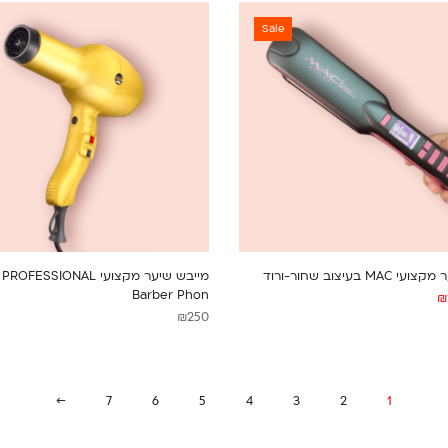
Sale
M בעיצוב שחור-ורוד
מייבש שיער מקצועי ESSIONAL
Barber Phon
₪
₪
250
→
7
6
5
4
3
2
1