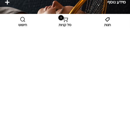
מידע נוסף
כביש ראשי,
כפר יאסיף 2490800
0
חנות
סל קניות
חיפוש
מעליא 2514000
osee.beauty.shop@gmail.com
058-7014084
,
052-6607090
Privacy Policy
© כל הזכויות שמורות
אוסי ביוטי
OC