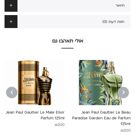
תיאור
חוות דעת (0)
אולי תאהבו גם
NEXT
PREVIOUS
Jean Paul Gaultier Le Male Elixir
Jean Paul Gaultier Le Beau
Parfum 125ml
Paradise Garden Eau de Parfum
125ml
₪
200
₪
200