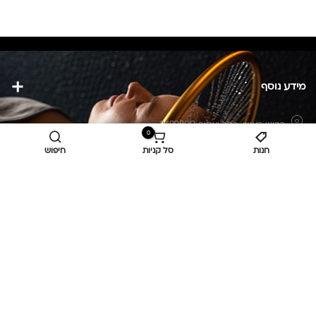
מידע נוסף
כביש ראשי,
כפר יאסיף 2490800
0
חנות
סל קניות
חיפוש
מעליא 2514000
osee.beauty.shop@gmail.com
058-7014084
,
052-6607090
Privacy Policy