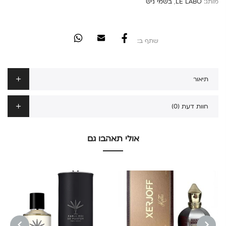
מותג:
LE LABO
,
בשמי ניש
שתף ב:
תיאור
חוות דעת (0)
אולי תאהבו גם