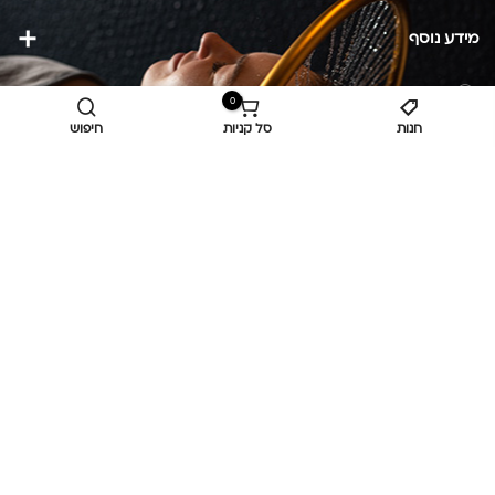
מידע נוסף
כביש ראשי,
כפר יאסיף 2490800
0
חנות
סל קניות
חיפוש
מעליא 2514000
osee.beauty.shop@gmail.com
058-7014084
,
052-6607090
Privacy Policy
© כל הזכויות שמורות
אוסי ביוטי
OC