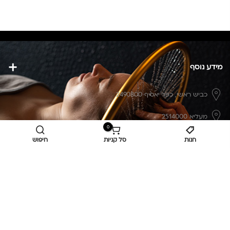
מידע נוסף
כביש ראשי,
כפר יאסיף 2490800
מעליא 2514000
0
osee.beauty.shop@gmail.com
חנות
סל קניות
חיפוש
058-7014084
,
052-6607090
Privacy Policy