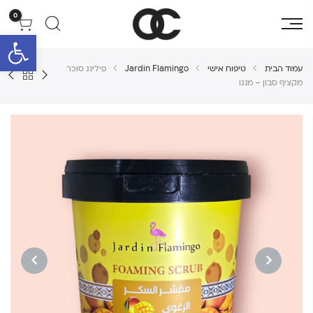
0
פתח סרגל 
עמוד הבית
טיפוח אישי
Jardin Flamingo
פילינג סוכר
מקציף סבון – מנגו
NEXT
PREVIOUS