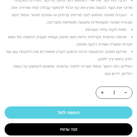
הכנה לפדיקור: אידיאלי לשימוש לפני טיפול פדיקור. הפילינג המקציף
מרכך את העור הקשה ומכין את כף הרגל להמשך עבודה קלה ומהירה יותר.
הגברת ספיגה: שימוש לפני מריחת קרמים או שמנים לאחר טיפול הגוף
מבטיח ספיגה מקסימלית ותוצאה מושלמת ומבריקה.
חווית לקוח בלתי נשכחת:
ארומה טרופית יוקרתית: ניחוח מנגו מתוק ועסיסי מעניק תחושה של ספא
יוקרתי ומשרה אווירת רגיעה ופינוק.
מרקם מפנק: ההקצפה הרכה והמגע העדין משאירים את הלקוחה עם עור
חלק כמשי ורך למגע.
הפילינג הזה יהפוך טיפול שגרתי לחוויה טרופית. מתאים לשימוש על כפות
רגליים, ידיים וגוף.
הוספה לסל
קנה עכשיו