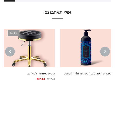
אולי תאהבו גם
Sold Out
NEXT
PREVIOUS
סבון פילינג 5 ב1 Jardin Flamingo
כיסא מפואר ללא גב
המחיר
המחיר
₪
200
₪
250
המקורי
הנוכחי
היה:
הוא:
₪200.
₪250.