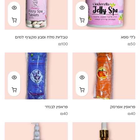
ג’לי ספא
טבליות מלח וסבון מקציף למים
₪
100
₪
50
פראפין אפרסק
פראפין לבנדר
₪
40
₪
40