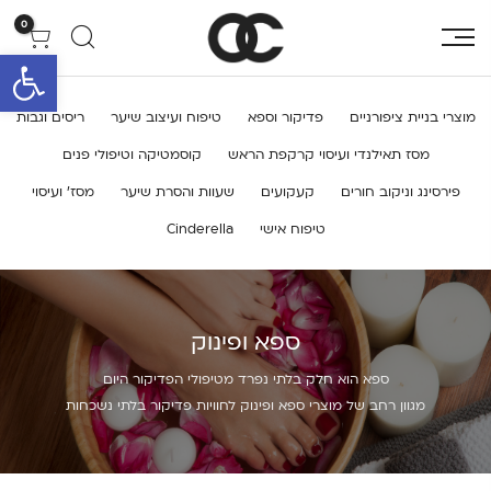
0
פתח סרגל 
מוצרי בניית ציפורניים
פדיקור וספא
טיפוח ועיצוב שיער
ריסים וגבות
מסז תאילנדי ועיסוי קרקפת הראש
קוסמטיקה וטיפולי פנים
פירסינג וניקוב חורים
קעקועים
שעוות והסרת שיער
מסז’ ועיסוי
טיפוח אישי
Cinderella
ספא ופינוק
ספא הוא חלק בלתי נפרד מטיפולי הפדיקור היום
מגוון רחב של מוצרי ספא ופינוק לחוויות פדיקור בלתי נשכחות