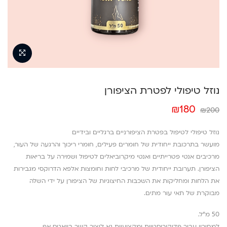
נוזל טיפולי לפטרת הציפורן
המחיר
המחיר
₪
180
₪
200
המקורי
הנוכחי
היה:
הוא:
נוזל טיפולי לטיפול בפטרת הציפורניים ברגליים ובידיים
₪180.
₪200.
מועשר בתרכובת ייחודית של חומרים פעילים, חומרי ריכוך והרגעה של העור,
מרכיבים אנטי פטרייתיים ואנטי מיקרוביאלים לטיפול ושמירה על בריאות
הציפורן. תערובת ייחודית של מרכיבי לחות וחומצות אלפא הדרוקסי מגבירות
את הלחות ומחליקות את השכבות החיצוניות של הציפורן על ידי השלה
מבוקרת של תאי עור מתים.
50 מ”ל.
למחירון עבור פדיקוריסטיות ומקצועיות נא ליצור קשר בוואטס אפ