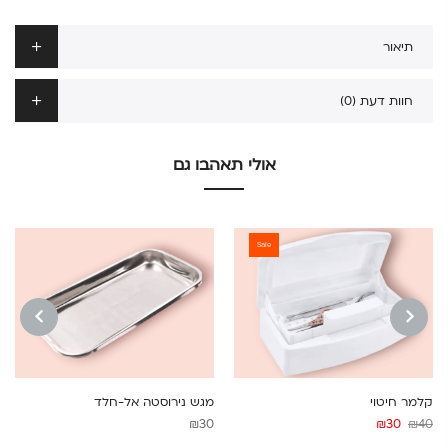
תיאור
חוות דעת (0)
אולי תאהבו גם
Sale
NEXT
PREVIOUS
קלמר חיטוי
מגש נירוסטה אל-חלד
המחיר
המחיר
₪
30
₪
30
₪
40
המקורי
הנוכחי