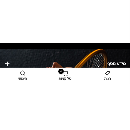
מידע נוסף
0
חנות
סל קניות
חיפוש
כביש ראשי,
כפר יאסיף 2490800
מעליא 2514000
osee.beauty.shop@gmail.com
058-7014084
,
052-6607090