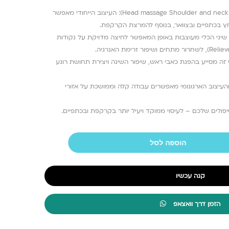
טיפול בקרקפת ובצוואר (Head massage Shoulder and neck massage): העיצוב הייחודי מאפשר
לחץ בכתפיים ובצוואר, בנוסף להמרצת הקרקפת.
סוי נקודתי (Acupoint massage): שיני הכלי מעוצבות באופן המאפשר לחיצה מדויקת על נקודות
זה מסייע בהפגת כאבי ראש, שיפור השינה ויצירת תחושת רוגע
והעיצוב הארגונומי מאפשרים עבודה קלה וממושכת על אזורי
יפולים שלכם – לעיסוי ממוקד ויעיל יותר בקרקפת ובכתפיים.
הוספה לסל
קנה עכשיו
הזמן דרך וואצאפ