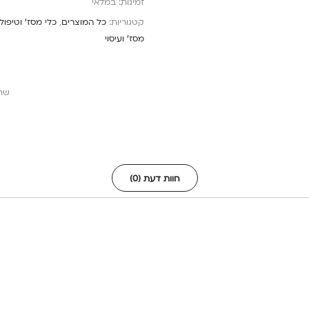
זמינות:
במלאי
קטגוריות:
כל המוצרים
,
כלי מסז' וטיפ
מסז' ועיסוי
שת
חוות דעת (0)