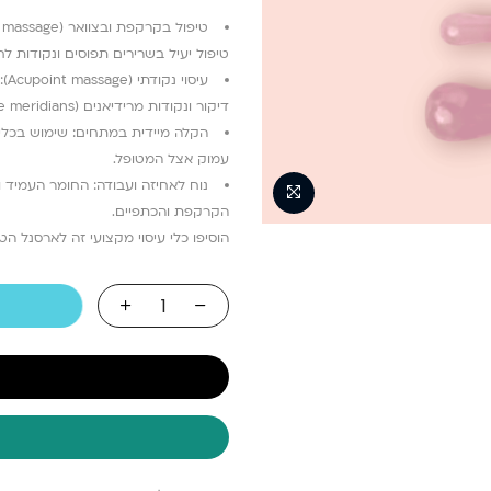
טיפול יעיל בשרירים תפוסים ונקודות 
עי
דיקור ונקודות מרידיאנים (Relieve meridians), לשחרור מתחים ושיפור זרימת האנרגיה.
הקלה מיידית במתחים: שימוש בכלי 
עמוק אצל המטופל.
נוח לאחיזה ועבודה: החומר העמיד 
הקרקפת והכתפיים.
הוסיפו כלי עיסוי מקצועי זה לארסנל הט