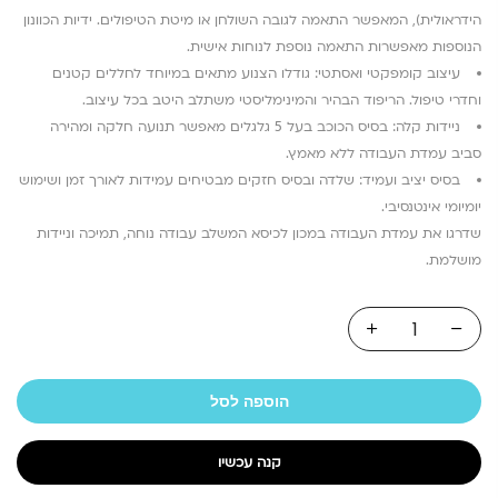
הידראולית), המאפשר התאמה לגובה השולחן או מיטת הטיפולים. ידיות הכוונון
הנוספות מאפשרות התאמה נוספת לנוחות אישית.
עיצוב קומפקטי ואסתטי: גודלו הצנוע מתאים במיוחד לחללים קטנים
וחדרי טיפול. הריפוד הבהיר והמינימליסטי משתלב היטב בכל עיצוב.
ניידות קלה: בסיס הכוכב בעל 5 גלגלים מאפשר תנועה חלקה ומהירה
סביב עמדת העבודה ללא מאמץ.
בסיס יציב ועמיד: שלדה ובסיס חזקים מבטיחים עמידות לאורך זמן ושימוש
יומיומי אינטנסיבי.
שדרגו את עמדת העבודה במכון לכיסא המשלב עבודה נוחה, תמיכה וניידות
מושלמת.
הוספה לסל
קנה עכשיו