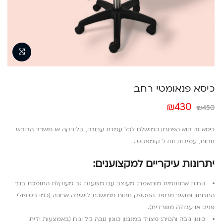
כיסא פנאומטי רחב
המחיר
המחיר
₪
430
₪
450
המקורי
הנוכחי
היה:
הוא:
כיסא זה הוא הפתרון המושלם לכל עמדת עבודה, קליניקה או משרד הדורש
₪430.
₪450.
נוחות, עמידות וגודל קומפקטי.
יתרונות עיקריים למקצוענים:
נוחות ארגונומית מותאמת: מעוצב עם משענת גב מעוקלת התומכת בגב
התחתון ומושב מרופד המספק נוחות ממושכת לישיבה ארוכה (כמו בטיפולי
פנים או עבודה משרדית).
כוונון גובה והטיה: מצויד במנגנון כוונון גובה קל ונוח (באמצעות ידית