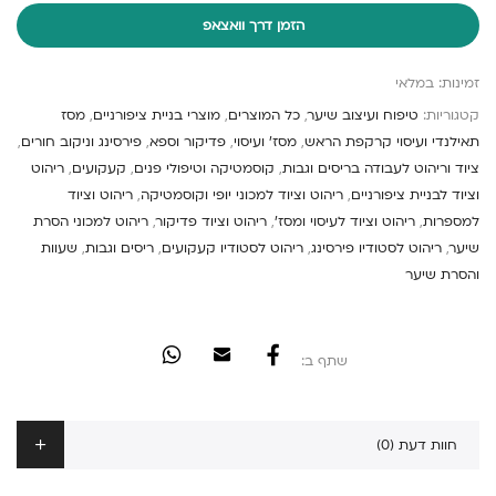
הזמן דרך וואצאפ
זמינות:
במלאי
קטגוריות:
טיפוח ועיצוב שיער
,
כל המוצרים
,
מוצרי בניית ציפורניים
,
מסז
תאילנדי ועיסוי קרקפת הראש
,
מסז' ועיסוי
,
פדיקור וספא
,
פירסינג וניקוב חורים
,
ציוד וריהוט לעבודה בריסים וגבות
,
קוסמטיקה וטיפולי פנים
,
קעקועים
,
ריהוט
וציוד לבניית ציפורניים
,
ריהוט וציוד למכוני יופי וקוסמטיקה
,
ריהוט וציוד
למספרות
,
ריהוט וציוד לעיסוי ומסז'
,
ריהוט וציוד פדיקור
,
ריהוט למכוני הסרת
שיער
,
ריהוט לסטודיו פירסינג
,
ריהוט לסטודיו קעקועים
,
ריסים וגבות
,
שעוות
והסרת שיער
שתף ב:
חוות דעת (0)