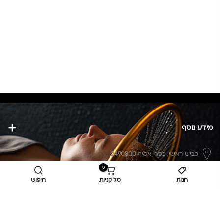
מידע נוסף
כביש ראשי,
כפר יאסיף 2490800
0
מעליא 2514000
חנות
סל קניות
חיפוש
osee.beauty.shop@gmail.com
058-7014084
,
052-6607090