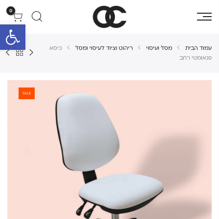
0
פתח סרגל 
עמוד הבית
מסז' ועיסוי
ריהוט וציוד לעיסוי ומסז'
כיסא
פנאומטי רחב
SALE