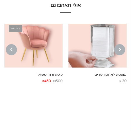
אולי תאהבו גם
Sold Out
NEXT
PREVIOUS
קופסא לאחסון פדים
כיסא ורוד מפואר
המחיר
המחיר
₪
450
₪
500
₪
30
המקורי
הנוכחי
היה:
הוא:
₪450.
₪500.