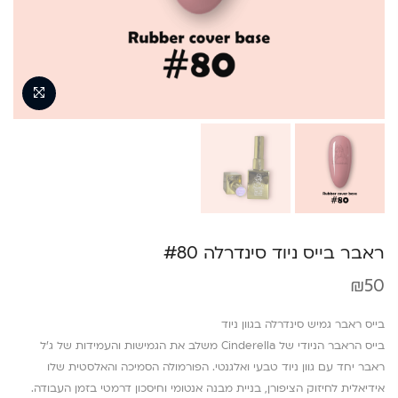
ראבר בייס ניוד סינדרלה #80
₪
50
בייס ראבר גמיש סינדרלה בגוון ניוד
בייס הראבר הניודי של Cinderella משלב את הגמישות והעמידות של ג’ל
ראבר יחד עם גוון ניוד טבעי ואלגנטי. הפורמולה הסמיכה והאלסטית שלו
אידיאלית לחיזוק הציפורן, בניית מבנה אנטומי וחיסכון דרמטי בזמן העבודה.