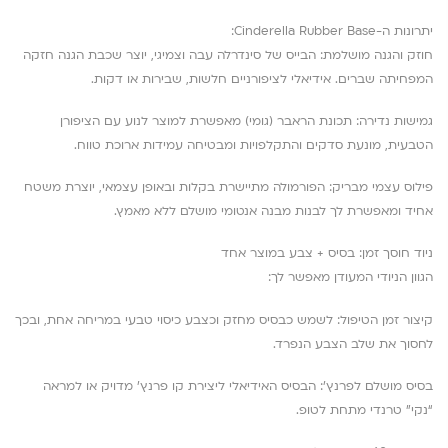
יתרונות ה-Cinderella Rubber Base:
חוזק והגנה מושלמת: הבייס של סינדרלה עבה וצמיגי, יוצר שכבת הגנה חזקה
המפחיתה שברים. אידיאלי לציפורניים חלשות, שבירות או דקות.
גמישות נדירה: תכונת הראבר (גומי) מאפשרת למוצר לנוע עם הציפורן
הטבעית, מונעת סדקים והתקלפויות ומבטיחה עמידות ארוכת טווח.
פילוס עצמי מבריק: הפורמולה מתיישרת בקלות ובאופן עצמאי, יוצרת משטח
אחיד ומאפשרת לך לבנות מבנה אנטומי מושלם ללא מאמץ.
ניוד חוסך זמן: בסיס + צבע במוצר אחד
הגוון הניודי המעודן מאפשר לך:
קיצור זמן הטיפול: לשמש כבסיס מחזק וכצבע כיסוי טבעי במריחה אחת, ובכך
לחסוך את שלב הצבע הנפרד.
בסיס מושלם לפרנץ’: הבסיס האידיאלי ליצירת קו פרנץ’ מדויק או למראה
“נקי” טרנדי מתחת לטופ.