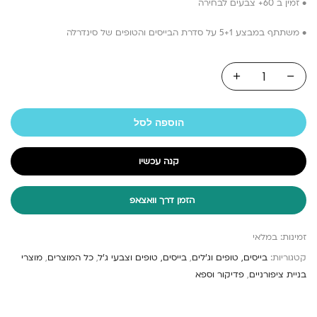
• זמין ב 60+ צבעים לבחירה
• משתתף במבצע 5+1 על סדרת הבייסים והטופים של סינדרלה
הוספה לסל
קנה עכשיו
הזמן דרך וואצאפ
זמינות:
במלאי
קטגוריות:
בייסים, טופים וג'לים
,
בייסים, טופים וצבעי ג'ל
,
כל המוצרים
,
מוצרי
בניית ציפורניים
,
פדיקור וספא