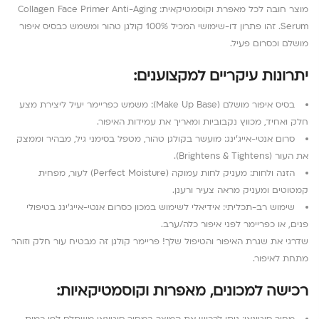
מוצר חובה לכל מאפרת וקוסמטיקאית: Collagen Face Primer Anti-Aging
Serum. זהו פתרון דו-שימושי המכיל 100% קולגן טהור ומשמש כבסיס איפור
מושלם וכסרום פעיל.
יתרונות עיקריים למקצוענים:
בסיס איפור מושלם (Make Up Base): משמש כפריימר יעיל ליצירת מצע
חלק ואחיד, מכווץ נקבוביות ומאריך את עמידות האיפור.
סרום אנטי-אייג’ינג: מועשר בקולגן טהור, מטפל בסימני גיל, מבהיר וממצק
את העור (Brightens & Tightens).
הזנה ולחות: מעניק לחות עמוקה (Perfect Moisture) לעור, מפחית
קמטוטים ומעניק מראה צעיר ורענן.
שימוש רב-תכליתי: אידיאלי לשימוש במכון כסרום אנטי-אייג’ינג בטיפולי
פנים, או כפריימר לפני איפור כלה/ערב.
שדרגי את שגרת האיפור והטיפול שלך! פריימר קולגן זה מבטיח עור חלק וזוהר
מתחת לאיפור.
רכישה למכונים, מאפרות וקוסמטיקאיות: