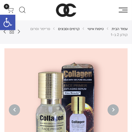
0
פתח סרגל 
עמוד הבית
טיפוח אישי
קרמים וסבונים
פריימר וסרום
קולגן 2 ב-1
NEXT
PREVIOUS