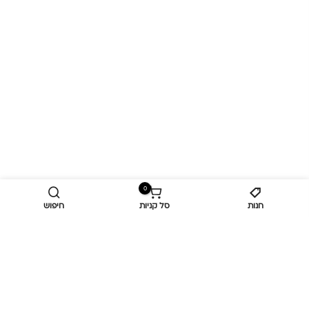
0
חנות
סל קניות
חיפוש
מידע נוסף
כביש ראשי,
כפר יאסיף 2490800