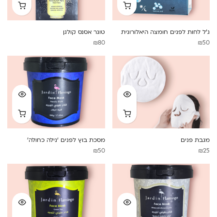
ג’ל לחות לפנים חומצה היאלורונית
טונר אסנס קולגן
₪
80
₪
50
מגבת פנים
מסכת בוץ לפנים ‘נילה כחולה’
₪
50
₪
25