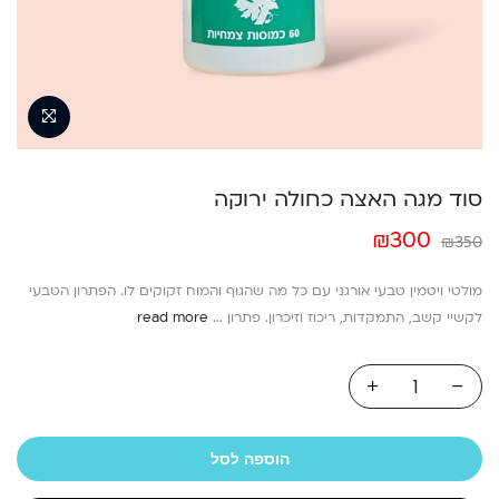
סוד מגה האצה כחולה ירוקה
המחיר
המחיר
₪
300
₪
350
המקורי
הנוכחי
היה:
הוא:
מולטי ויטמין טבעי אורגני עם כל מה שהגוף והמוח זקוקים לו. הפתרון הטבעי
₪300.
₪350.
לקשיי קשב, התמקדות, ריכוז וזיכרון. פתרון ...
read more
הוספה לסל