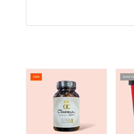
Sale
Sold O