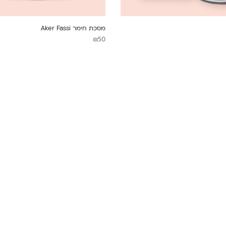
מסכת חימר Aker Fassi
₪
50