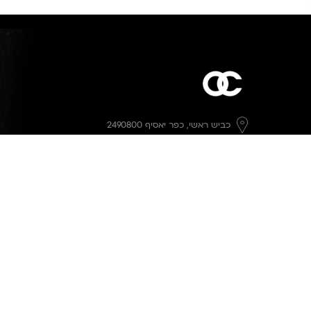
כביש ראשי,
כפר יאסיף 2490800
מעליא 2514000
osee.beauty.shop@gmail.com
058-7014084
,
052-6607090