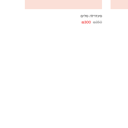
סינדרלה סלים
₪
300
₪
350