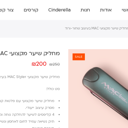
שי
אודות
חנות
Cinderella
קורסים
צור קש
ליק שיער מקצועי MAC בעיצוב שחור-ורוד
מחליק שיער מקצועי MAC בעיצוב שחור-ורוד
SALE
₪
200
₪
250
מחליק שיער מקצועי MAC Styler בעיצוב שחור-ורוד
סט כולל:
מחליק שיער מקצועי עם פלטות קרמ
מסרק עיצוב ייעודי.
4 קליפסים לשיער להחלקה נוחה ומדויקת.
תיק נשיאה עמיד לחום לאחסון ונשי