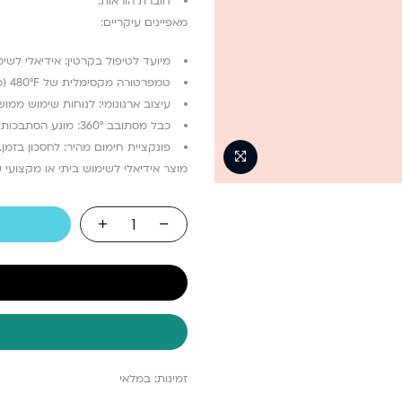
חוברת הוראות.
מאפיינים עיקריים:
מיועד לטיפול בקרטין: אידיאלי לשימ
טמפרטורה מקסימלית של 480°F (כ-250°C): מותאם לכל סוגי השיער, כולל שיער עבה ומתולתל.
עיצוב ארגונומי: לנוחות שימוש ממוש
כבל מסתובב 360°: מונע הסתבכות של הכבל.
פונקציית חימום מהיר: לחסכון בזמן.
מוצר אידיאלי לשימוש ביתי או מקצועי 
זמינות:
במלאי