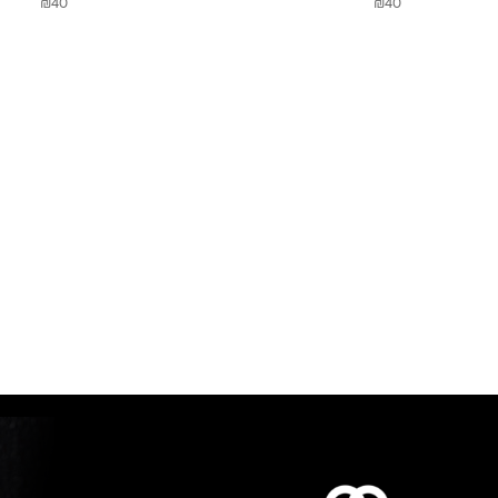
₪
40
₪
40