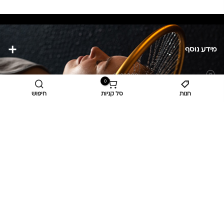
מידע נוסף
כביש ראשי,
כפר יאסיף 2490800
0
חנות
סל קניות
חיפוש
מעליא 2514000
osee.beauty.shop@gmail.com
058-7014084
,
052-6607090
Privacy Policy