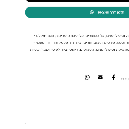
הזמן דרך וואצאפ
 וטיפולי פנים
,
כל המוצרים
,
כלי עבודה פדיקור
,
מסז תאילנדי
ר וספא
,
פירסינג וניקוב חורים
,
ציוד חד פעמי
,
ציוד חד פעמי -
מטיקה וטיפולי פנים
,
קעקועים
,
ריהוט וציוד לעיסוי ומסז'
,
שעוות
ף ב: