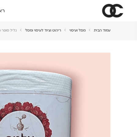
רא
עמוד הבית
מסז' ועיסוי
ריהוט וציוד לעיסוי ומסז'
גליל סופר מגבת 5