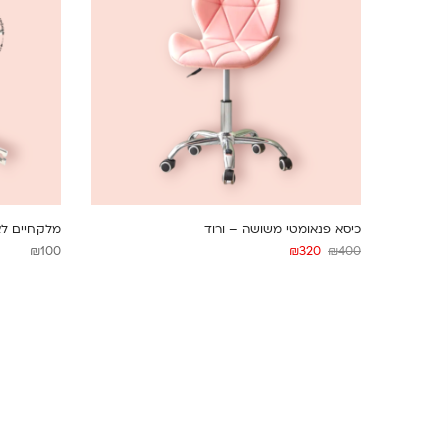
כיסא פנאומטי משושה – ורוד
מלקחיים לא
₪
100
₪
320
₪
400