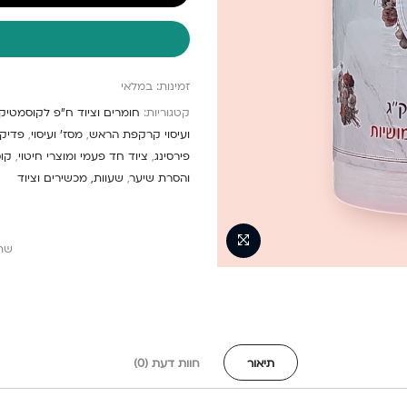
זמינות:
במלאי
קטגוריות:
חומרים וציוד ח"פ לקוסמטיקה
ועיסוי קרקפת הראש
,
מסז' ועיסוי
,
פדיקו
פירסינג
,
ציוד חד פעמי ומוצרי חיטוי
,
קוס
והסרת שיער
,
שעוות, מכשירים וציוד
שת
תיאור
חוות דעת (0)