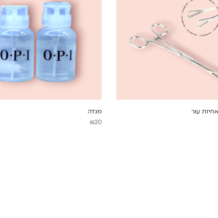
חיזת עור
מנדה
₪
20