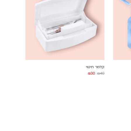
קלמר חיטוי
₪
30
₪
40